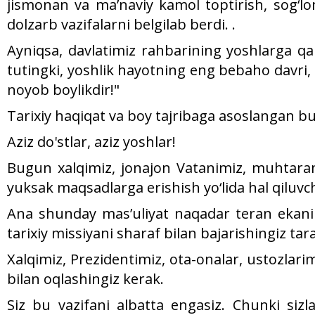
jismonan va ma’naviy kamol toptirish, sog‘lo
dolzarb vazifalarni belgilab berdi. .
Ayniqsa, davlatimiz rahbarining yoshlarga qa
tutingki, yoshlik hayotning eng bebaho davri
noyob boylikdir!"
Tarixiy haqiqat va boy tajribaga asoslangan bu 
Aziz do'stlar, aziz yoshlar!
Bugun xalqimiz, jonajon Vatanimiz, muhtaram
yuksak maqsadlarga erishish yo‘lida hal qiluvch
Ana shunday mas’uliyat naqadar teran ekanin
tarixiy missiyani sharaf bilan bajarishingiz tar
Xalqimiz, Prezidentimiz, ota-onalar, ustozlari
bilan oqlashingiz kerak.
Siz bu vazifani albatta engasiz. Chunki siz