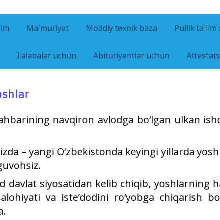
lim
Ma`muriyat
Moddiy texnik baza
Pullik ta`lim
Talabalar uchun
Abituriyentlar uchun
Attestats
oshlar
ahbarining navqiron avlodga bo‘lgan ulkan isho
zda – yangi O‘zbekistonda keyingi yillarda yo
guvohsiz.
d davlat siyosatidan kelib chiqib, yoshlarning 
, salohiyati va iste’dodini ro‘yobga chiqarish 
a.