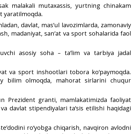
ksak malakali mutaxassis, yurtning chinakam
t yaratilmoqda.
ladan, davlat, mas’ul lavozimlarda, zamonaviy
lash, madaniyat, san’at va sport sohalarida faol
tuvchi asosiy soha – ta’lim va tarbiya jadal
niyat va sport inshootlari tobora ko‘paymoqda.
aviy bilim olmoqda, mahorat sirlarini chuqur
un Prezident granti, mamlakatimizda faoliyat
a davlat stipendiyalari ta’sis etilishi haqidagi
te’dodini ro‘yobga chiqarish, navqiron avlodni