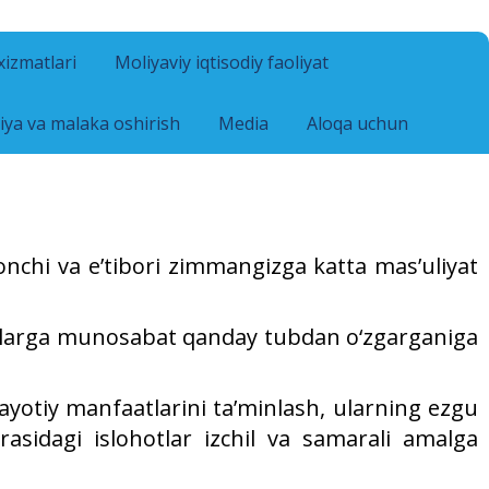
 xizmatlari
Moliyaviy iqtisodiy faoliyat
iya va malaka oshirish
Media
Aloqa uchun
nchi va e’tibori zimmangizga katta mas’uliyat
shlarga munosabat qanday tubdan o‘zgarganiga
hayotiy manfaatlarini ta’minlash, ularning ezgu
borasidagi islohotlar izchil va samarali amalga