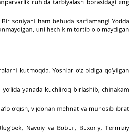
anparvarlik ruhida tarbiyalash borasidagi eng
il! Bir soniyani ham behuda sarflamang! Yodda
yonmaydigan, uni hech kim tortib ololmaydigan
larni kutmoqda. Yoshlar o‘z oldiga qo‘yilgan
yo‘lida yanada kuchliroq birlashib, chinakam
– a’lo o‘qish, vijdonan mehnat va munosib ibrat
Ulug‘bek, Navoiy va Bobur, Buxoriy, Termiziy