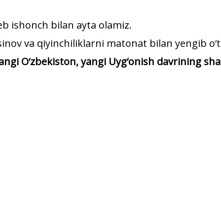
b ishonch bilan ayta olamiz.
inov va qiyinchiliklarni matonat bilan yengib o
ngi O‘zbekiston, yangi Uyg‘onish davrining shak