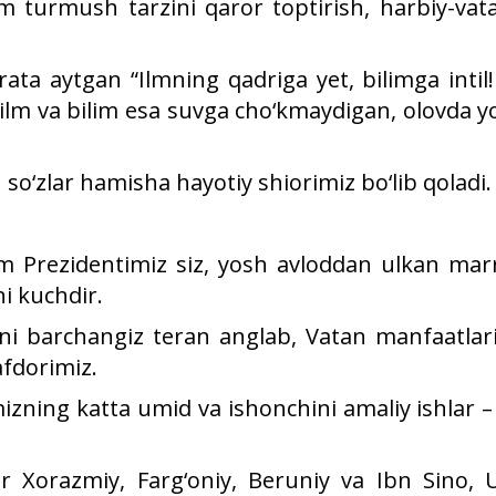
m turmush tarzini qaror toptirish, harbiy-vat
rata aytgan “Ilmning qadriga yet, bilimga int
, ilm va bilim esa suvga cho‘kmaydigan, olovda 
so‘zlar hamisha hayotiy shiorimiz bo‘lib qoladi.
 Prezidentimiz siz, yosh avloddan ulkan marra
i kuchdir.
i barchangiz teran anglab, Vatan manfaatlari 
afdorimiz.
mizning katta umid va ishonchini amaliy ishlar 
lar Xorazmiy, Farg‘oniy, Beruniy va Ibn Sino, 