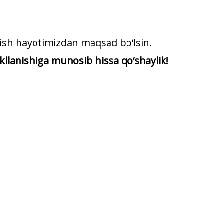
‘tish hayotimizdan maqsad bo‘lsin.
llanishiga munosib hissa qo‘shaylik!