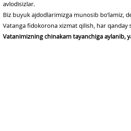
avlodisizlar.
Biz buyuk ajdodlarimizga munosib bo‘lamiz, de
Vatanga fidokorona xizmat qilish, har qanday s
Vatanimizning chinakam tayanchiga aylanib, ya