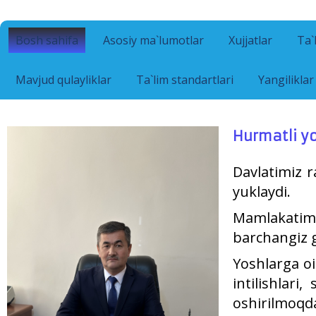
Bosh sahifa
Asosiy ma`lumotlar
Xujjatlar
Ta`
Mavjud qulayliklar
Ta`lim standartlari
Yangiliklar
Hurmatli y
Davlatimiz r
yuklaydi.
Mamlakatimi
barchangiz 
Yoshlarga oi
intilishlari
oshirilmoqd