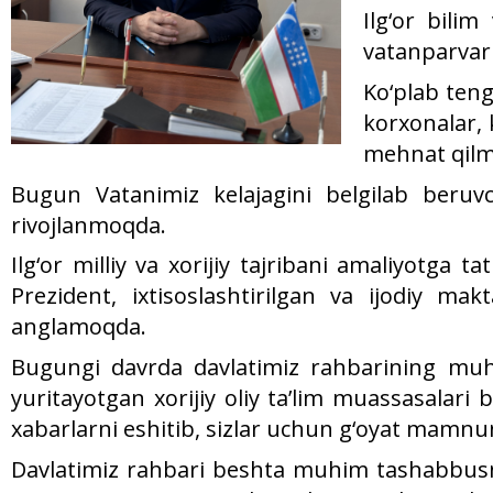
Ilg‘or bili
vatanparvari
Ko‘plab teng
korxonalar, 
mehnat qil
Bugun Vatanimiz kelajagini belgilab beruvch
rivojlanmoqda.
Ilg‘or milliy va xorijiy tajribani amaliyotga
Prezident, ixtisoslashtirilgan va ijodiy ma
anglamoqda.
Bugungi davrda davlatimiz rahbarining muhim
yuritayotgan xorijiy oliy ta’lim muassasalari b
xabarlarni eshitib, sizlar uchun g‘oyat mamnun
Davlatimiz rahbari beshta muhim tashabbusni h