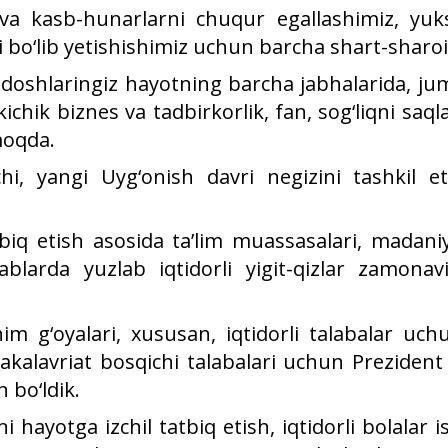
m va kasb-hunarlarni chuqur egallashimiz, yu
 bo‘lib yetishishimiz uchun barcha shart-sharoi
doshlaringiz hayotning barcha jabhalarida, jum
kichik biznes va tadbirkorlik, fan, sog‘liqni saq
moqda.
i, yangi Uyg‘onish davri negizini tashkil e
 tatbiq etish asosida ta’lim muassasalari, mada
ktablarda yuzlab iqtidorli yigit-qizlar zamon
 g‘oyalari, xususan, iqtidorli talabalar uch
akalavriat bosqichi talabalari uchun Prezident v
 bo‘ldik.
ayotga izchil tatbiq etish, iqtidorli bolalar is